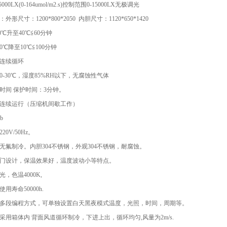
000LX(0-164umol/m2.s)控制范围0-15000LX无极调光
外形尺寸：1200*800*2050 内胆尺寸：1120*650*1420
0℃升至40℃≦60分钟
0℃降至10℃≦100分钟
：连续循环
：0-30℃，湿度85%RH以下，无腐蚀性气体
延时间 保护时间：3分钟。
式：连续运行（压缩机间歇工作）
b
20V/50Hz。
，无氟制冷。内胆304不锈钢，外观304不锈钢，耐腐蚀。
发泡门设计，保温效果好，温度波动小等特点。
光，色温4000K,
使用寿命50000h.
，可多段编程方式，可单独设置白天黑夜模式温度，光照，时间，周期等。
：采用箱体内 背面风道循环制冷，下进上出，循环均匀,风量为2m/s.