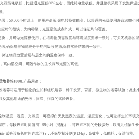
---LED光源能耗极低，比普通光源低80%左右，因此耗电量极低。并且整机采用了发
低。
光照：50,000小时以上，使用寿命长,光电转换效能高。比普通的光源使用寿命3000小时
源的响应时间很快，为纳秒级，光源是集成点阵式，可以保证均匀覆盖。
松更换，并可做光源板使用，在培养物所需温度与环境温度要求一致时，可关闭机器的
面光照,确保培养物能充分平均的吸收光源,保持实验结果的一致性。
风，保证物品放置后层与层之间的温度保持一致。
搁架，高内部空间，可随作物的生长调节光源的高低。
培养箱1000L
产品用途：
照培养箱适用于植物的生长和组织培养，种子发芽、育苗、微生物的培养试验；昆虫小
以及其他用途的光照，恒温、恒湿的试验设备。
序控制温度、湿度、光照度，可模拟白天及黑夜的温度、湿度变化，也可选择生长环境
0段程序，每段设置时间范围1-99小时（选配），可设置不同的分段参数，以满足植物生
保证试验设备长时间连续运行，环保型制冷剂(R134a)，高效率，低能耗，促进节能。