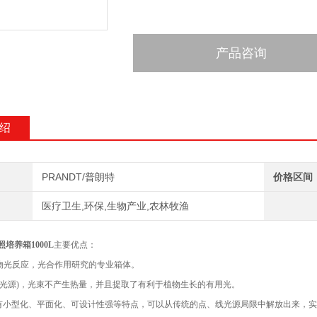
产品咨询
绍
PRANDT/普朗特
价格区间
医疗卫生,环保,生物产业,农林牧渔
培养箱1000L
主要优点：
植物光反应，光合作用研究的专业箱体。
源(冷光源)，光束不产生热量，并且提取了有利于植物生长的有用光。
源具有小型化、平面化、可设计性强等特点，可以从传统的点、线光源局限中解放出来，