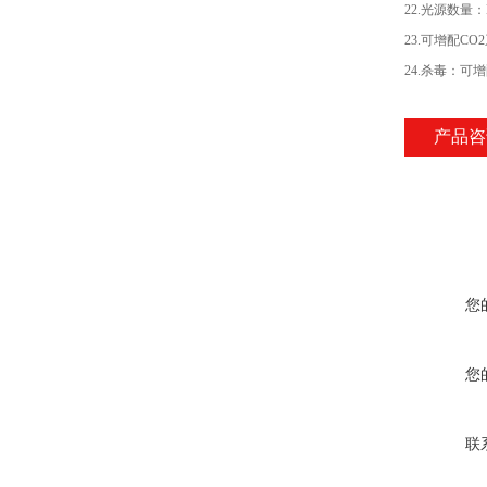
22.光源数
23.可增配CO2
24.杀毒：可
产品咨
您
您
联