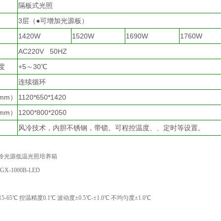
隔板式光照
3层（●可增加光源板）
1420W
1520W
1690W
1760W
AC220V 50HZ
度
+5～30℃
连续循环
mm）
1120*650*1420
mm）
1200*800*2050
风冷技术，内胆不锈钢，带锁。可程控温度、、定时等设置。
：冷光源低温光照培养箱
X-1000B-LED
5-65℃ 控温精度0.1℃ 波动度±0.5℃-±1.0℃ 不均匀度±1.0℃