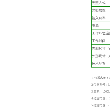
光照方式
光照层数
输入功率
电源
工作环境温
工作时间
内胆尺寸（
外形尺寸（
技术配置
1.仪器名称
2.仪器型号：LG
3.容积：1000L
4.控温范围：-1
5.控湿范围：/