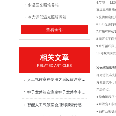
4.节能--
多温区光照培养箱
事故率明显降
冷光源低温光照培养箱
5.提供稳定的
6.LED光
查看全部
7.灯箱可轻
8.顶置式平
9.水平循环
10.可调式
相关文章
RELATED ARTICLES
冷光源低温光照
冷光源低温光
人工气候室在使用之后应该注意哪些维护事项
寿命测试等，
产品特点:
种子发芽箱在测定种子发芽率中的应用
● 微电脑程
● 可设定3
智能人工气候室会用到哪些传感器？
● 品牌压缩机