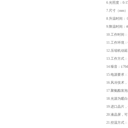
6.光照度：0-15
7.尺寸（mm）：
8.升温时间： 
9.降温时间：4
10.工作时间
11.工作环境
12.压缩机动
13.工作方
14.噪音：≦70d
15.电源要求：2
16.风冷技术
17.聚氨酯
18.光源为暖白
19.进口晶片，
20.液晶屏
21.控温方式