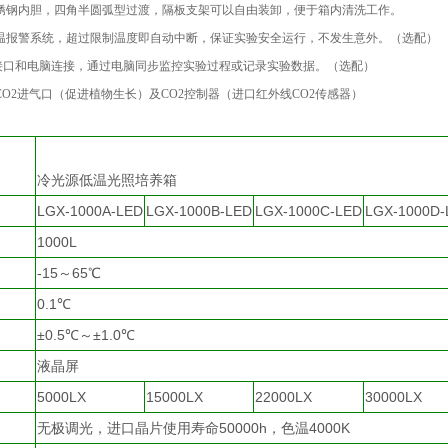
不锈钢内胆，四角半圆弧型过渡，隔板支架可以自由装卸，便于箱内清洗工作。
限温报警系统，超过限制温度即自动中断，保证实验安全运行，不发生意外。（选配）
485接口和电脑连接，通过电脑同步监控实验过程或记录实验数据。（选配）
CO2进气口（促进植物生长）及CO2控制器（进口红外线CO2传感器）
冷光源低温光照培养箱
LGX-1000A-LED
LGX-1000B-LED
LGX-1000C-LED
LGX-1000D-
1000L
-15～65℃
0.1℃
±0.5℃～±1.0℃
液晶屏
5000LX
15000LX
22000LX
30000LX
无极调光，进口晶片使用寿命50000h，色温4000K