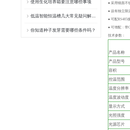
使用生化培养箱要注意哪些事项
● 采用镜面
● 设有独立
低温智能恒温槽几大常见疑问解答！
● 可配RS
● 可增配：带
你知道种子发芽需要哪些条件吗？
技术参数：
产品名称
产品型号
容积
控温范围
温度分辨率
温度波动度
显示方式
光照强度
光源芯片