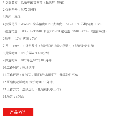
1.仪器名称：低温霉菌培养箱（触摸屏+加湿）
2.仪器型号：MJX-380FS
3.容积：380L
4.控温范围：-15-65℃ 控温精度0.1℃ 波动度±0.5℃-±1.0℃ 不均匀度±1.5℃
5.控湿范围：50%RH ~95%RH精度±2%RH 波动度±5%RH-±7%RH(国家标准)
6.照明： 10W 灭菌：7W
7.尺寸（mm）：外形尺寸：590*590*1890内胆尺寸：550*540*1150
8.升温时间： 0℃升至40℃≦60分钟
9.降温时间：40℃降至10℃≦100分钟
10.工作时间：连续循环
11.工作环境：0-30℃，湿度85%RH以下，无腐蚀性气体
12.压缩机动延时间 保护时间：3分钟。
13.工作方式：连续运行（压缩机间歇工作）
14.噪音：≦70db
产品咨询