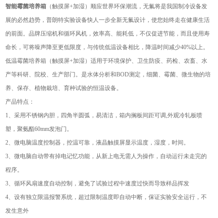
智能霉菌培养箱
（触摸屏+加湿）顺应世界环保潮流，无氟将是我国制冷设备发
展的必然趋势，普朗特实验设备快人一步全新无氟设计，使您始终走在健康生活
的前面。品牌压缩机和循环风机，效率高、能耗低，不仅促进节能，而且使用寿
命长，可将噪声降至更低限度，与传统低温设备相比，降温时间减少40%以上。
低温霉菌培养箱（触摸屏+加湿）适用于环境保护、卫生防疫、药检、农畜、水
产等科研、院校、生产部门。是水体分析和BOD测定，细菌、霉菌、微生物的培
养、保存、植物栽培、育种试验的恒温设备。
产品特点：
1、采用不锈钢内胆，四角半圆弧，易清洁，箱内搁板间距可调,外观冷轧板喷
塑，聚氨酯60mm发泡门。
2、微电脑温度控制器，控温可靠，液晶触摸屏显示温度，湿度，时间。
3、微电脑自动带有掉电记忆功能，从新上电无需人为操作，自动运行未走完的
程序。
3、循环风扇速度自动控制，避免了试验过程中速度过快而导致样品挥发
4、设有独立限温报警系统，超过限制温度即自动中断，保证实验安全运行，不
发生意外