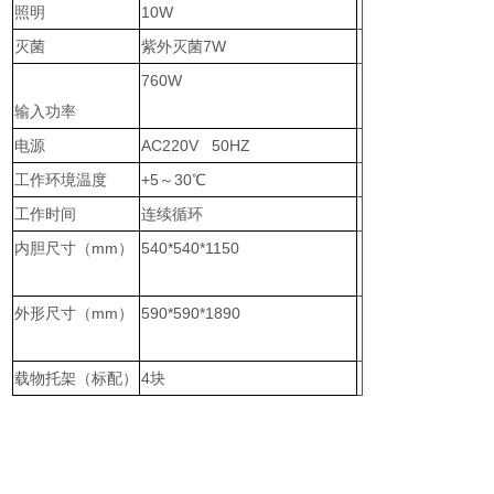
照明
10W
灭菌
紫外灭菌7W
760W
输入功率
电源
AC220V 50HZ
工作环境温度
+5～30℃
工作时间
连续循环
内胆尺寸（mm）
540*540*1150
外形尺寸（mm）
590*590*1890
载物托架（标配）
4块