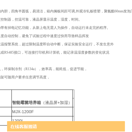
钢内胆，四角半圆弧，易清洁，箱内搁板间距可调,外观冷轧板喷塑，聚氨酯60mm发
度控制器，控温可靠，液晶屏显示温度，湿度，时间。
动带有掉电记忆功能，从新上电无需人为操作，自动运行未走完的程序。
速度自动控制，避免了试验过程中速度过快而导致样品挥发
限温报警系统，超过限制温度即自动中断，保证实验安全运行，不发生意外
机或RS485接口，可连接打印机和计算机，能记录温湿度参数的变化状况
机，环保制冷剂（R134a），效率高，能耗低，促进节能，
搁架可随用户要求任意调节高度，
智能霉菌培养箱
（液晶屏+加湿）
MJX-1200F
1200L
0～65℃