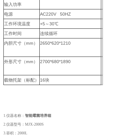
输入功率
电源
AC220V 50HZ
工作环境温度
+5～30℃
工作时间
连续循环
内胆尺寸（mm）
2650*620*1210
外形尺寸（mm）
2700*680*1890
载物托架（标配）
16块
1.仪器名称：
智能霉菌培养箱
2.仪器型号：MJX-2000S
3.容积：2000L