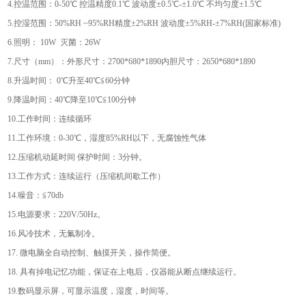
4.控温范围：0-50℃ 控温精度0.1℃ 波动度±0.5℃-±1.0℃ 不均匀度±1.5℃
5.控湿范围：50%RH ~95%RH精度±2%RH 波动度±5%RH-±7%RH(国家标准)
6.照明： 10W 灭菌：26W
7.尺寸（mm）：外形尺寸：2700*680*1890内胆尺寸：2650*680*1890
8.升温时间： 0℃升至40℃≦60分钟
9.降温时间：40℃降至10℃≦100分钟
10.工作时间：连续循环
11.工作环境：0-30℃，湿度85%RH以下，无腐蚀性气体
12.压缩机动延时间 保护时间：3分钟。
13.工作方式：连续运行（压缩机间歇工作）
14.噪音：≦70db
15.电源要求：220V/50Hz。
16.风冷技术，无氟制冷。
17. 微电脑全自动控制、触摸开关，操作简便。
18. 具有掉电记忆功能，保证在上电后，仪器能从断点继续运行。
19.数码显示屏，可显示温度，湿度，时间等。