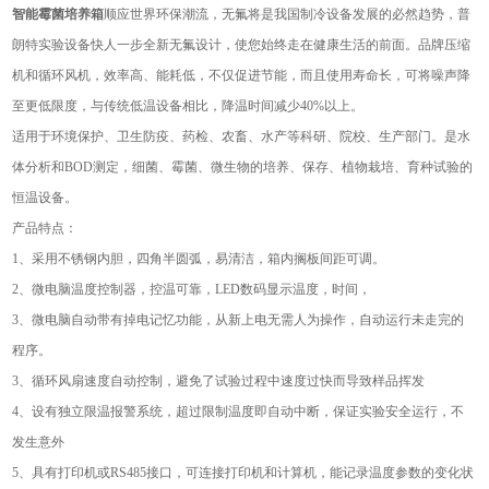
智能霉菌培养箱
顺应世界环保潮流，无氟将是我国制冷设备发展的必然趋势，普
朗特实验设备快人一步全新无氟设计，使您始终走在健康生活的前面。品牌压缩
机和循环风机，效率高、能耗低，不仅促进节能，而且使用寿命长，可将噪声降
至更低限度，与传统低温设备相比，降温时间减少40%以上。
适用于环境保护、卫生防疫、药检、农畜、水产等科研、院校、生产部门。是水
体分析和BOD测定，细菌、霉菌、微生物的培养、保存、植物栽培、育种试验的
恒温设备。
产品特点：
1、采用不锈钢内胆，四角半圆弧，易清洁，箱内搁板间距可调。
2、微电脑温度控制器，控温可靠，LED数码显示温度，时间，
3、微电脑自动带有掉电记忆功能，从新上电无需人为操作，自动运行未走完的
程序。
3、循环风扇速度自动控制，避免了试验过程中速度过快而导致样品挥发
4、设有独立限温报警系统，超过限制温度即自动中断，保证实验安全运行，不
发生意外
5、具有打印机或RS485接口，可连接打印机和计算机，能记录温度参数的变化状