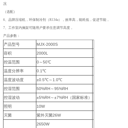
况
（选配）
6、品牌压缩机，环保制冷剂（R134a），效率高，能耗低，促进节能，
7、工作室内搁架可随用户要求任意调节高度，
产品参数：
产品型号
MJX-2000S
容积
2000L
控温范围
0～50℃
温度分辨率
0.1℃
温度波动度
±0.5℃～1.0℃
控湿范围
50%RH～95%RH
控湿波动
±5%RH～±7%RH（国家标准）
照明
10W
灭菌
紫外灭菌26W
2650W