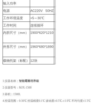
输入功率
电源
AC220V 50HZ
工作环境温度
+5～30℃
工作时间
连续循环
内胆尺寸（mm）
1900*620*1210
外形尺寸（mm）
1960*680*1890
载物托架（标配）
12块
1.仪器名称：
智能霉菌培养箱
2.仪器型号：MJX-1500
3.容积：1500L
4.控温范围：0-50℃ 控温精度0.1℃ 波动度±0.5℃-±1.0℃ 不均匀度±1.5℃