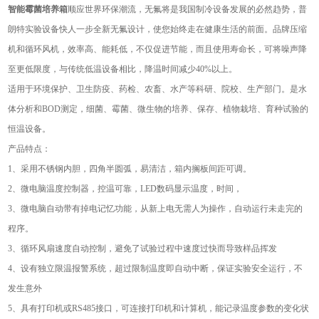
智能霉菌培养箱
顺应世界环保潮流，无氟将是我国制冷设备发展的必然趋势，普
朗特实验设备快人一步全新无氟设计，使您始终走在健康生活的前面。品牌压缩
机和循环风机，效率高、能耗低，不仅促进节能，而且使用寿命长，可将噪声降
至更低限度，与传统低温设备相比，降温时间减少40%以上。
适用于环境保护、卫生防疫、药检、农畜、水产等科研、院校、生产部门。是水
体分析和BOD测定，细菌、霉菌、微生物的培养、保存、植物栽培、育种试验的
恒温设备。
产品特点：
1、采用不锈钢内胆，四角半圆弧，易清洁，箱内搁板间距可调。
2、微电脑温度控制器，控温可靠，LED数码显示温度，时间，
3、微电脑自动带有掉电记忆功能，从新上电无需人为操作，自动运行未走完的
程序。
3、循环风扇速度自动控制，避免了试验过程中速度过快而导致样品挥发
4、设有独立限温报警系统，超过限制温度即自动中断，保证实验安全运行，不
发生意外
5、具有打印机或RS485接口，可连接打印机和计算机，能记录温度参数的变化状