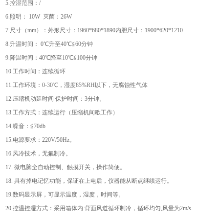
5.控湿范围：/
6.照明： 10W 灭菌：26W
7.尺寸（mm）：外形尺寸：1960*680*1890内胆尺寸：1900*620*1210
8.升温时间： 0℃升至40℃≦60分钟
9.降温时间：40℃降至10℃≦100分钟
10.工作时间：连续循环
11.工作环境：0-30℃，湿度85%RH以下，无腐蚀性气体
12.压缩机动延时间 保护时间：3分钟。
13.工作方式：连续运行（压缩机间歇工作）
14.噪音：≦70db
15.电源要求：220V/50Hz。
16.风冷技术，无氟制冷。
17. 微电脑全自动控制、触摸开关，操作简便。
18. 具有掉电记忆功能，保证在上电后，仪器能从断点继续运行。
19.数码显示屏，可显示温度，湿度，时间等。
20.控温控湿方式：采用箱体内 背面风道循环制冷，循环均匀,风量为2m/s.