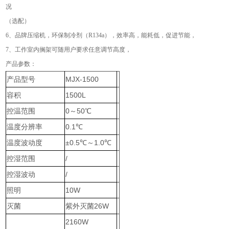
况
（选配）
6、品牌压缩机，环保制冷剂（R134a），效率高，能耗低，促进节能，
7、工作室内搁架可随用户要求任意调节高度，
产品参数：
产品型号
MJX-1500
容积
1500L
控温范围
0～50℃
温度分辨率
0.1℃
温度波动度
±0.5℃～1.0℃
控湿范围
/
控湿波动
/
照明
10W
灭菌
紫外灭菌26W
2160W