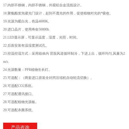
17.内胆不锈钢，内胆不锈钢，外观铝合金流线设计。
18.聚氨酯发泡避光门设计，起到不透光的作用，促使植物对光的*吸收。
19.光源为暖白光，色温4000K,
20.进口晶片，使用寿命50000h.
21.LED显示屏，可显示温度，湿度，光照，时间。
22.后面安装有温湿度测试孔。
23.控温控湿方式：采用箱体内 背面风道循环制冷，下进上出，循环均匀,风量为2
m/s.
24.光源数量：PPR植物生长灯。
25.可选配：（两套进口原装全封闭压缩机自动轮流切换）。
26.可选配CO2系统。
27.可选配通讯接口。
28.可选配植物光源板。
29.可选配杀菌系统。
产品咨询