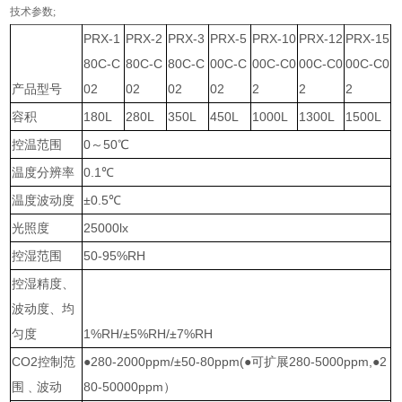
技术参数;
PRX-1
PRX-2
PRX-3
PRX-5
PRX-10
PRX-12
PRX-15
80C-C
80C-C
80C-C
00C-C
00C-C0
00C-C0
00C-C0
产品型号
02
02
02
02
2
2
2
容积
180L
280L
350L
450L
1000L
1300L
1500L
控温范围
0～50℃
温度分辨率
0.1℃
温度波动度
±0.5℃
光照度
25000lx
控湿范围
50-95%RH
控湿精度、
波动度、均
匀度
1%RH/±5%RH/±7%RH
CO2控制范
●280-2000ppm/±50-80ppm(●可扩展280-5000ppm,●2
围﹑波动
80-50000ppm）