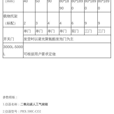
（mm）
40
50
90
80*18
80*189
80*189
80*189
90
0
0
0
载物托架
（标配）
2
3
4
4
6
9
9
单门
单门
单门
单门
双门
三门
三门
开关门
发货时以避光聚氨酯发泡门为主
3000L-5000
L
可根据用户要求定做
参数模板：
1.仪器名称：
二氧化碳人工气候箱
2.仪器型号：PRX-500C-CO2