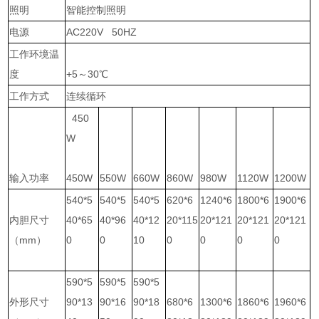
照明
智能控制照明
电源
AC220V 50HZ
工作环境温
度
+5～30℃
工作方式
连续循环
450
W
输入功率
450W
550W
660W
860W
980W
1120W
1200W
540*5
540*5
540*5
620*6
1240*6
1800*6
1900*6
内胆尺寸
40*65
40*96
40*12
20*115
20*121
20*121
20*121
（mm）
0
0
10
0
0
0
0
590*5
590*5
590*5
外形尺寸
90*13
90*16
90*18
680*6
1300*6
1860*6
1960*6