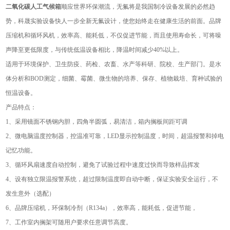
二氧化碳人工气候箱
顺应世界环保潮流，无氟将是我国制冷设备发展的必然趋
势，科晟实验设备快人一步全新无氟设计，使您始终走在健康生活的前面。品牌
压缩机和循环风机，效率高、能耗低，不仅促进节能，而且使用寿命长，可将噪
声降至更低限度，与传统低温设备相比，降温时间减少40%以上。
适用于环境保护、卫生防疫、药检、农畜、水产等科研、院校、生产部门。是水
体分析和BOD测定，细菌、霉菌、微生物的培养、保存、植物栽培、育种试验的
恒温设备。
产品特点：
1、采用镜面不锈钢内胆，四角半圆弧，易清洁，箱内搁板间距可调
2、微电脑温度控制器，控温准可靠，LED显示控制温度，时间，超温报警和掉电
记忆功能。
3、循环风扇速度自动控制，避免了试验过程中速度过快而导致样品挥发
4、设有独立限温报警系统，超过限制温度即自动中断，保证实验安全运行，不
发生意外（选配）
6、品牌压缩机，环保制冷剂（R134a），效率高，能耗低，促进节能，
7、工作室内搁架可随用户要求任意调节高度。