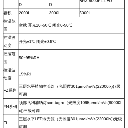
BRX-5000FL-LED
D
D
容积
2000L
3000L
5000L
控温范
空载 开光10~50℃ 闭光0-50℃
围
控温波
开光±1℃ 闭光±0.8℃
动度
控湿范
50~95%RH
围
控湿波
±5%RH
动度
三层水平植物生长灯（光照度301μmol/m²/s(22000lx))7级
FZ系列
可调
顶部飞利浦钠灯son-tagro（光照度1095μmol/m²/s(80000l
FN系列
x))三级可调
三层水平LED冷光源（光照度301μmol/m²/s(22000lx))无级
FL
可调