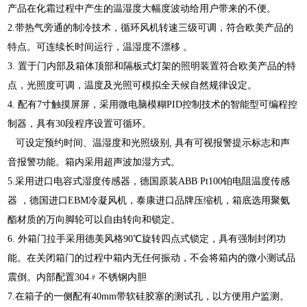
产品在化霜过程中产生的温湿度大幅度波动给用户带来的不便。
2.带热气旁通的制冷技术，循环风机转速三级可调，符合欧美产品的
特点。可连续长时间运行，温湿度不漂移 。
3. 置于门内部及箱体顶部和隔板式灯架的照明装置符合欧美产品的特
点，光照度可调，温度及光照可模拟全天候自然规律设定。
4. 配有7寸触摸屏屏，采用微电脑模糊PID控制技术的智能型可编程控
制器，具有30段程序设置可循环。
可设定预约时间、温湿度和光照级别, 具有可视报警提示标志和声
音报警功能。箱内采用超声波加湿方式。
5.采用进口电容式湿度传感器，德国原装ABB Pt100铂电阻温度传感
器 ，德国进口EBM冷凝风机，泰康进口品牌压缩机，箱底选用聚氨
酯材质的万向脚轮可以自由转向和锁定。
6. 外箱门拉手采用德美风格90℃旋转四点式锁定，具有强制封闭功
能。在关闭箱门的过程中箱内无任何振动，不会将箱内的微小测试品
震倒。内部配置304﹟不锈钢内胆
7.在箱子的一侧配有40mm带软硅胶塞的测试孔，以方便用户监测。